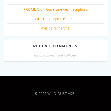
PRISME GN – Ouverture des inscriptions
Wild-Dust rejoint BeLarp !
Avis de recherche!
RECENT COMMENTS
Aucun commentaire à afficher.
© 2026 WILD-DUST ASBL