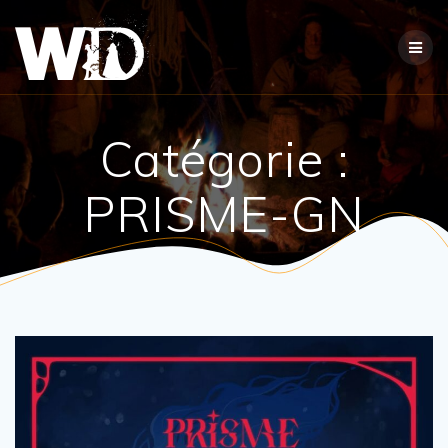
Passer
au
contenu
Catégorie :
PRISME-GN