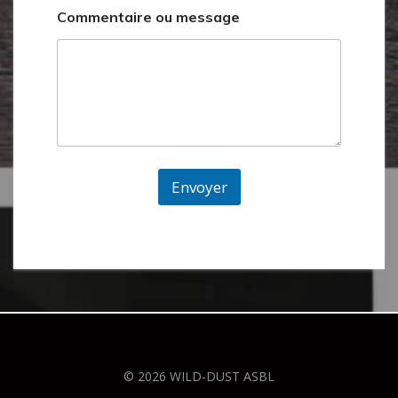
*
Commentaire ou message
E
-
m
a
i
l
o
u
Envoyer
© 2026 WILD-DUST ASBL