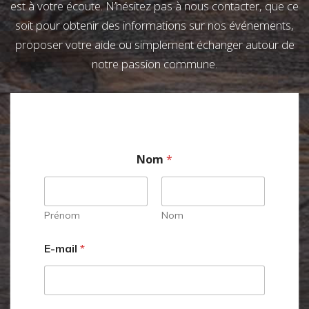
est à votre écoute. N’hésitez pas à nous contacter, que ce
soit pour obtenir des informations sur nos événements,
proposer votre aide ou simplement échanger autour de
notre passion commune.
Nom
*
Prénom
Nom
E-mail
*